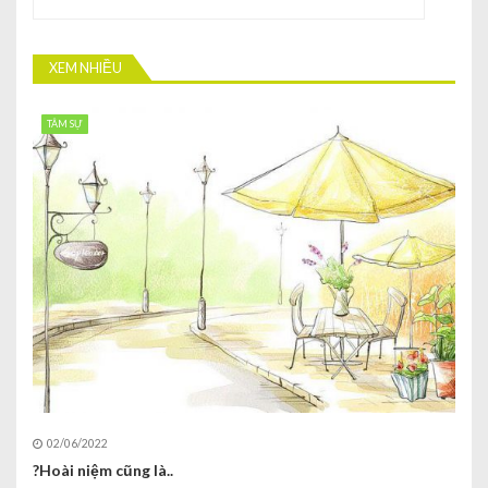
XEM NHIỀU
TÂM SỰ
02/06/2022
?Hoài niệm cũng là..