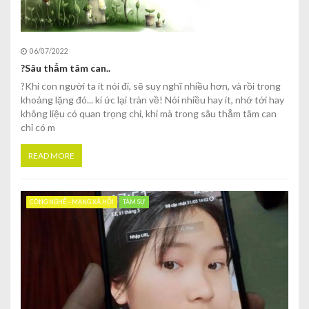
06/07/2022
?Sâu thẳm tâm can..
?Khi con người ta ít nói đi, sẽ suy nghĩ nhiều hơn, và rồi trong
khoảng lặng đó... kí ức lại tràn về! Nói nhiều hay ít, nhớ tới hay
không liệu có quan trọng chi, khi mà trong sâu thẳm tâm can
chỉ có m
READ MORE
CÔNG NGHỆ - MẠNG XÃ HỘI
TÂM SỰ