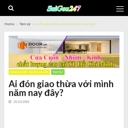
Home
Tâm sự
Ai đón giao thừa với mình năm nay đây?
CÔNG NGHỆ - MẠNG XÃ HỘI
TÂM SỰ
Ai đón giao thừa với mình
năm nay đây?
21/12/2021