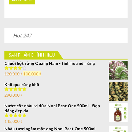
Hot 247
SẢN PHẨM CHÍNH HIỆU
Chuối hột rừng Quảng Nam - tinh hoa núi rừng
120,000
₫
100,000
₫
Được xếp
hạng
4.00
5 sao
Khổ qua rừng khô
290,000
₫
Được xếp
hạng
5.00
5
sao
Nước cốt nhàu vị dứa Noni Best One 500ml - Đẹp
dáng đẹp da
145,000
₫
Được xếp
hạng
5.00
5
Nhàu tươi ngâm mật ong Noni Best One 500ml
sao