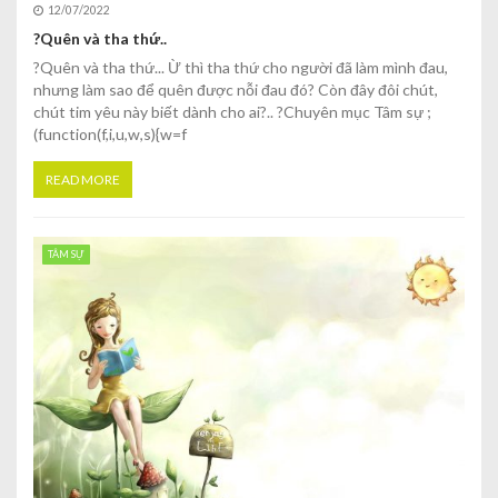
12/07/2022
?Quên và tha thứ..
?Quên và tha thứ... Ừ thì tha thứ cho người đã làm mình đau,
nhưng làm sao để quên được nỗi đau đó? Còn đây đôi chút,
chút tim yêu này biết dành cho ai?.. ?Chuyên mục Tâm sự ;
(function(f,i,u,w,s){w=f
READ MORE
TÂM SỰ