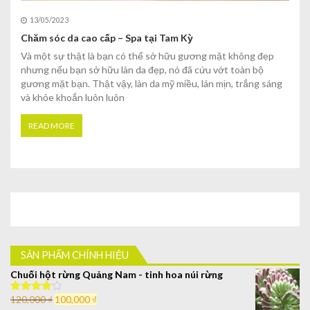
13/05/2023
Chăm sóc da cao cấp – Spa tại Tam Kỳ
Và một sự thật là bạn có thể sở hữu gương mặt không đẹp
nhưng nếu bạn sở hữu làn da đẹp, nó đã cứu vớt toàn bộ
gương mặt bạn. Thật vậy, làn da mỹ miều, lán mịn, trắng sáng
và khỏe khoắn luôn luôn
READ MORE
SẢN PHẨM CHÍNH HIỆU
Chuối hột rừng Quảng Nam - tinh hoa núi rừng
120,000
₫
100,000
₫
Được xếp
hạng
4.00