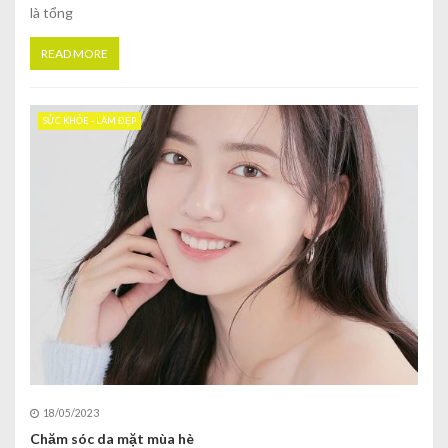
là tổng
READ MORE
SỨC KHỎE - LÀM ĐẸP
18/05/2023
Chăm sóc da mặt mùa hè