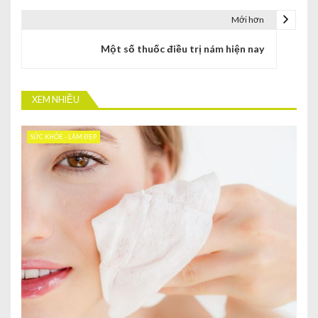
Mới hơn
Một số thuốc điều trị nám hiện nay
XEM NHIỀU
SỨC KHỎE - LÀM ĐẸP