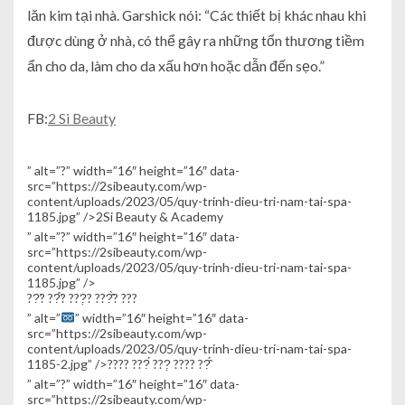
lăn kim tại nhà. Garshick nói: “Các thiết bị khác nhau khi
được dùng ở nhà, có thể gây ra những tổn thương tiềm
ẩn cho da, làm cho da xấu hơn hoặc dẫn đến sẹo.”
FB:
2 Si Beauty
” alt=”?” width=”16″ height=”16″ data-
src=”https://2sibeauty.com/wp-
content/uploads/2023/05/quy-trinh-dieu-tri-nam-tai-spa-
1185.jpg” />
2Si Beauty & Academy
” alt=”?” width=”16″ height=”16″ data-
src=”https://2sibeauty.com/wp-
content/uploads/2023/05/quy-trinh-dieu-tri-nam-tai-spa-
1185.jpg” />
??̛? ??̛̉? ???̣? ???̂̀? ???
” alt=”
” width=”16″ height=”16″ data-
src=”https://2sibeauty.com/wp-
content/uploads/2023/05/quy-trinh-dieu-tri-nam-tai-spa-
1185-2.jpg” />
???? ???́ ???̣ ???? ??̂́
” alt=”?” width=”16″ height=”16″ data-
src=”https://2sibeauty.com/wp-