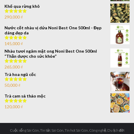
5 sao
Khổ qua rừng khô
290,000
₫
Được xếp
hạng
5.00
5
sao
Nước cốt nhàu vị dứa Noni Best One 500ml - Đẹp
dáng đẹp da
145,000
₫
Được xếp
hạng
5.00
5
Nhàu tươi ngâm mật ong Noni Best One 500ml
sao
“Thần dược cho sức khỏe”
265,000
₫
Được xếp
hạng
5.00
5
Trà hoa ngũ cốc
sao
50,000
₫
Được xếp
hạng
5.00
5
sao
Trà cam sả thảo mộc
120,000
₫
Được xếp
hạng
5.00
5
sao
Cuộc sống Sài Gòn, Tin tức Sài Gòn, Tin hot Sài Gòn, Công nghệ, Du lịch đời