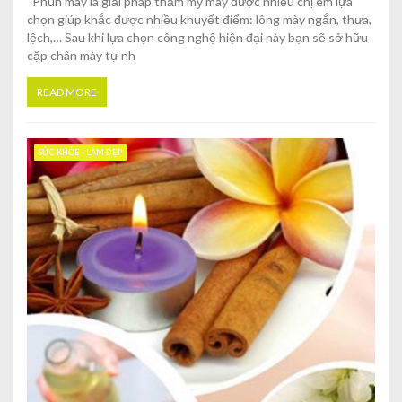
Phun mày là giải pháp thẩm mỹ mày được nhiều chị em lựa
chọn giúp khắc được nhiều khuyết điểm: lông mày ngắn, thưa,
lệch,… Sau khi lựa chọn công nghệ hiện đại này bạn sẽ sở hữu
cặp chân mày tự nh
READ MORE
SỨC KHỎE - LÀM ĐẸP