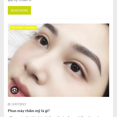
READ MORE
SỨC KHỎE - LÀM ĐẸP
11/07/2023
Phun mày thẩm mỹ là gì?