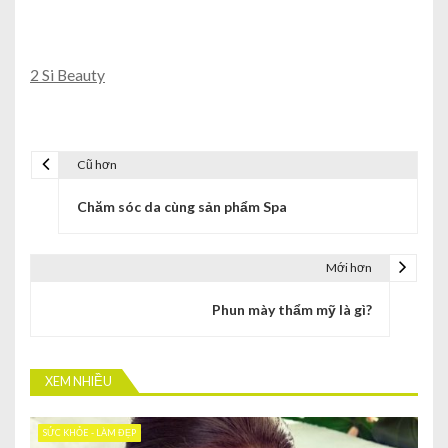
2 Si Beauty
Cũ hơn
Chăm sóc da cùng sản phẩm Spa
Mới hơn
Phun mày thẩm mỹ là gì?
XEM NHIỀU
SỨC KHỎE - LÀM ĐẸP