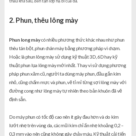
thấu khá sâu, đến tận lớp hạ bì của da.
2. Phun, thêu lông mày
Phun long mày
có nhiều phương thức khác nhau như phun
thêu tán bột, phun chân mày bằng phương pháp vi chạm.
Hoặc là phun lông mày sử dụng kỹ thuật 3D, 6D hay kỹ
thuật phun lụa lông mày mới nhất. Thay vì sử dụng phương
pháp phun xăm cũ, người ta dùng máy phun, đầu gắn kim
nhỏ, cũng chấm mực và phun, vẽ tỉ mỉ từng sợi lông mày với
đường cong như lông mày tự nhiên theo bản khuôn đã vẽ
định sẵn.
Do máy phun có tốc độ cao nên ít gây đau hơn và do kim
lướt nhẹ trên vùng da, các mũi kim chỉ ấn nhẹ khoảng 0,2 –
0,3 mm vào nên cũng không gây chảy máu. Kỹ thuật cải tiến