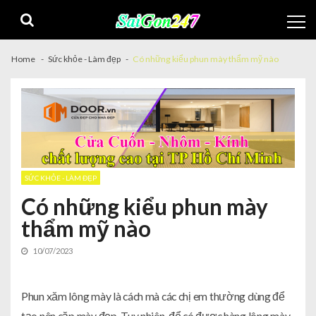
Home
Sức khỏe - Làm đẹp
Có những kiểu phun mày thẩm mỹ nào
SỨC KHỎE - LÀM ĐẸP
Có những kiểu phun mày
thẩm mỹ nào
10/07/2023
Phun xăm lông mày là cách mà các chị em thường dùng để
tạo nên cặp mày đẹp. Tuy nhiên, để có được hàng lông mày