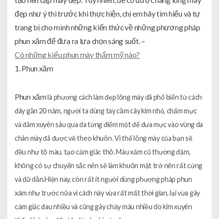
đẹp như ý thì trước khi thực hiện, chị em hãy tìm hiểu và tự
trang bị cho mình những kiến thức về những phương pháp
phun xăm để đưa ra lựa chọn sáng suốt. –
Có những kiểu phun mày thẩm mỹ nào?
1. Phun xăm
Phun xăm
là phương cách làm đẹp lông mày đã phổ biến từ cách
đây gần 20 năm, người ta dùng tay cầm cây kim nhỏ, chấm mực
và đâm xuyên sâu qua da từng điểm một để đưa mực vào vùng da
chân mày đã được vẽ theo khuôn. Vì thế lông mày của bạn sẽ
đều như tô màu, tạo cảm giác thô. Màu xăm cũ thường đậm,
không có sự chuyển sắc nên sẽ làm khuôn mặt trở nên rất cứng
và dữ dằn.Hiện nay, còn rất ít người dùng phương pháp phun
xăm như trước nữa vì cách này vừa rất mất thời gian, lại vừa gây
cảm giác đau nhiều và cũng gây chảy máu nhiều do kim xuyên