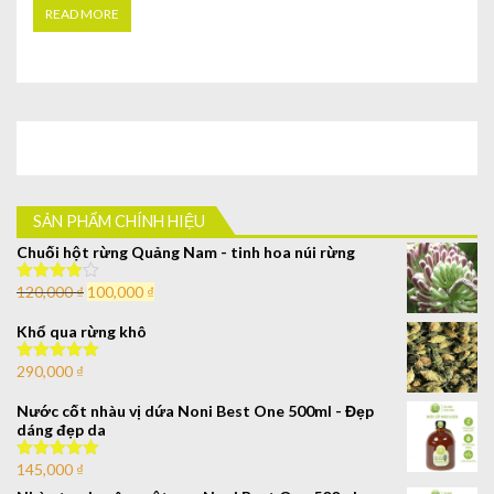
READ MORE
SẢN PHẨM CHÍNH HIỆU
Chuối hột rừng Quảng Nam - tinh hoa núi rừng
120,000
₫
100,000
₫
Được xếp
hạng
4.00
5 sao
Khổ qua rừng khô
290,000
₫
Được xếp
hạng
5.00
5
sao
Nước cốt nhàu vị dứa Noni Best One 500ml - Đẹp
dáng đẹp da
145,000
₫
Được xếp
hạng
5.00
5