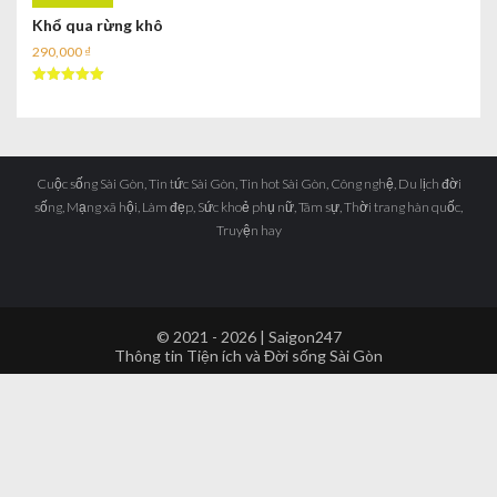
Khổ qua rừng khô
290,000
₫
Được xếp
hạng
5.00
5 sao
Cuộc sống Sài Gòn, Tin tức Sài Gòn, Tin hot Sài Gòn, Công nghệ, Du lịch đời
sống, Mạng xã hội, Làm đẹp, Sức khoẻ phụ nữ, Tâm sự, Thời trang hàn quốc,
Truyện hay
© 2021 - 2026 | Saigon247
Thông tin Tiện ích và Đời sống Sài Gòn