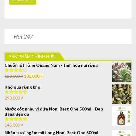
Hot 247
SẢN PHẨM CHÍNH HIỆU
Chuối hột rừng Quảng Nam - tinh hoa núi rừng
120,000
₫
100,000
₫
Được xếp
hạng
4.00
5 sao
Khổ qua rừng khô
290,000
₫
Được xếp
hạng
5.00
5
sao
Nước cốt nhàu vị dứa Noni Best One 500ml - Đẹp
dáng đẹp da
145,000
₫
Được xếp
hạng
5.00
5
Nhàu tươi ngâm mật ong Noni Best One 500ml
sao