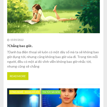
15/05/2022
?Chẳng bao giờ..
?Danh bạ điện thoại sẽ luôn có một dãy số mà ta sẽ không bao
giờ đụng tới, nhưng cũng không bao giờ xóa đi. Trong tim mỗi
người, đều có một ai đó vĩnh viễn không bao giờ nhắc tới,
nhưng cũng sẽ chẳng
READ MORE
CÔNG NGHỆ - MẠNG XÃ HỘI
TIN TỨC SÀI GÒN