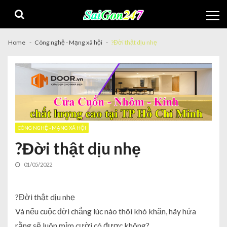
Home
Công nghệ - Mạng xã hội
?Đời thật dịu nhẹ
CÔNG NGHỆ - MẠNG XÃ HỘI
?Đời thật dịu nhẹ
01/05/2022
?Đời thật dịu nhẹ
Và nếu cuộc đời chẳng lúc nào thôi khó khăn, hãy hứa
rằng sẽ luôn mỉm cười có được không?