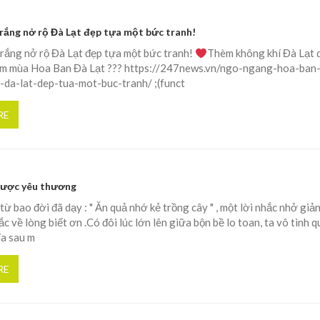
rắng nở rộ Đà Lạt đẹp tựa một bức tranh!
rắng nở rộ Đà Lạt đẹp tựa một bức tranh!
Thèm không khí Đà Lạt 
m mùa Hoa Ban Đà Lạt ??? https://247news.vn/ngo-ngang-hoa-ban
-da-lat-dep-tua-mot-buc-tranh/ ;(funct
RE
được yêu thương
ừ bao đời đã dạy : " Ăn quả nhớ kẻ trồng cây " , một lời nhắc nhở giản
c về lòng biết ơn .Có đôi lúc lớn lên giữa bộn bề lo toan, ta vô tình 
ía sau m
RE