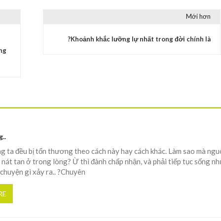
Mới hơn
?Khoảnh khắc lưỡng lự nhất trong đời chính là
ng
..
g ta đều bị tổn thương theo cách này hay cách khác. Làm sao mà ngu
át tan ở trong lòng? Ừ thì đành chấp nhận, và phải tiếp tục sống nh
chuyện gì xảy ra.. ?Chuyên
RE