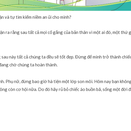
n và tự tìm kiếm niềm an ủi cho mình?
n ra rằng sau tất cả mọi cố gắng của bản thân vì một ai đó, một thứ g
au này tất cả chúng ta đều sẽ tốt đẹp. Đừng để mình trở thành chiếc
 đang chờ chúng ta hoàn thành.
ình. Phụ nữ, đừng bao giờ hà tiện một lớp son môi. Hôm nay bạn khôn
ông còn cơ hội nữa. Do đó hãy rủ bỏ chiếc áo buồn bã, sống một đời 