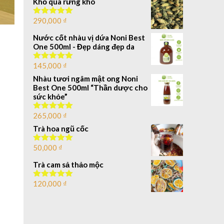
Khổ qua rừng khô
4.00
5
sao
290,000
₫
Được xếp
hạng
5.00
5 sao
Nước cốt nhàu vị dứa Noni Best
One 500ml - Đẹp dáng đẹp da
145,000
₫
Được xếp
hạng
5.00
Nhàu tươi ngâm mật ong Noni
5 sao
Best One 500ml “Thần dược cho
sức khỏe”
265,000
₫
Được xếp
hạng
5.00
Trà hoa ngũ cốc
5 sao
50,000
₫
Được xếp
hạng
5.00
5 sao
Trà cam sả thảo mộc
120,000
₫
Được xếp
hạng
5.00
5 sao