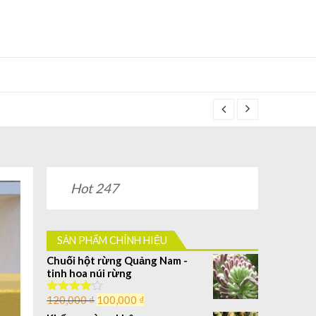
Hot 247
SẢN PHẨM CHÍNH HIỆU
Chuối hột rừng Quảng Nam -
tinh hoa núi rừng
120,000
₫
100,000
₫
Được
xếp hạng