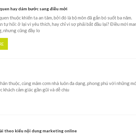
u quen hay dám bước sang điều mới
 quen thuộc khiến ta an tâm, bởi đó là bộ môn đã gắn bó suốt ba năm.
 tự hỏi: ở lại vì yêu thích, hay chỉ vì sợ phải bắt đầu lại? Điều mới ma
g, nhưng cũng đầy lo
RE
thân thuộc, cùng mâm cơm nhà luôn đa dạng, phong phú với những m
c khách cảm giác gần gũi và dễ chịu
ài theo kiểu nội dung marketing online