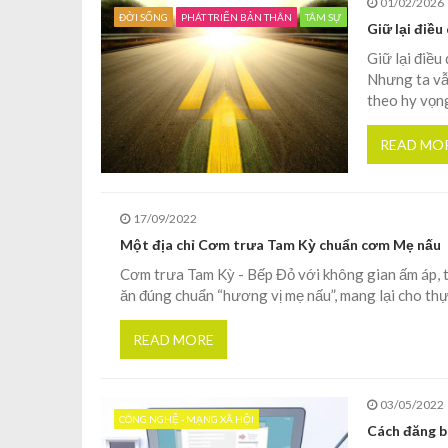
01/02/2026
ĐỜI SỐNG
PHÁT TRIỂN BẢN THÂN
TÂM SỰ
Giữ lại điề
Giữ lại điều
Nhưng ta vẫn
theo hy vọn
READ MO
17/09/2022
Một địa chỉ Cơm trưa Tam Kỳ chuẩn cơm Mẹ nấu
Cơm trưa Tam Kỳ - Bếp Đỏ với không gian ấm áp, 
ăn đúng chuẩn “hương vị mẹ nấu”, mang lại cho thự
READ MORE
03/05/2022
CÔNG NGHỆ - MẠNG XÃ HỘI
Cách đăng b