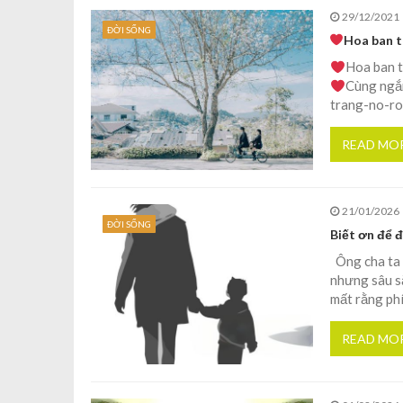
29/12/2021
ĐỜI SỐNG
Hoa ban t
Hoa ban t
Cùng ngắ
trang-no-ro
READ MO
21/01/2026
ĐỜI SỐNG
Biết ơn để 
Ông cha ta t
nhưng sâu sắ
mất rằng ph
READ MO