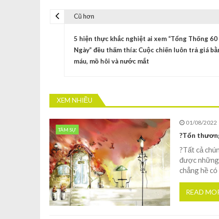
Cũ hơn
5 hiện thực khắc nghiệt ai xem “Tổng Thống 60
Ngày” đều thấm thía: Cuộc chiến luôn trả giá bằ
máu, mồ hôi và nước mắt
XEM NHIỀU
01/08/2022
TÂM SỰ
?Tổn thương
?Tất cả chún
được những n
chẳng hề có 
READ MO