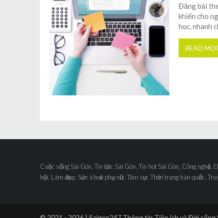
Đăng bài the
khiến cho ng
học, nhanh c
READ MO
Cuộc sống Sài Gòn, Tin tức Sài Gòn, Tin hot Sài Gòn, Công nghệ, 
hội, Làm đẹp, Sức khoẻ phụ nữ, Tâm sự, Thời trang hàn quốc, Tru
© 2021 - 2026 | Saigon247
Thông tin Tiện ích và Đời sống