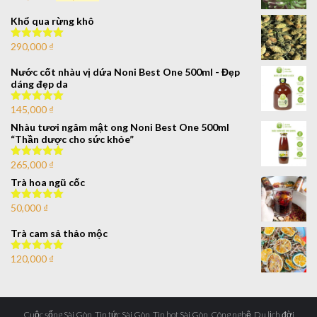
hạng
4.00
5 sao
Khổ qua rừng khô
290,000
₫
Được xếp
hạng
5.00
5
sao
Nước cốt nhàu vị dứa Noni Best One 500ml - Đẹp
dáng đẹp da
145,000
₫
Được xếp
hạng
5.00
5
Nhàu tươi ngâm mật ong Noni Best One 500ml
sao
“Thần dược cho sức khỏe”
265,000
₫
Được xếp
hạng
5.00
5
Trà hoa ngũ cốc
sao
50,000
₫
Được xếp
hạng
5.00
5
sao
Trà cam sả thảo mộc
120,000
₫
Được xếp
hạng
5.00
5
sao
Cuộc sống Sài Gòn, Tin tức Sài Gòn, Tin hot Sài Gòn, Công nghệ, Du lịch đời