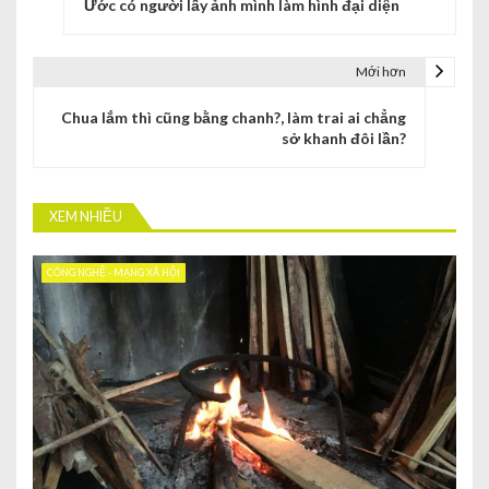
Ước có người lấy ảnh mình làm hình đại diện
Mới hơn
Chua lắm thì cũng bằng chanh?, làm trai ai chẳng
sở khanh đôi lần?
XEM NHIỀU
CÔNG NGHỆ - MẠNG XÃ HỘI