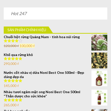
Hot 247
SẢN PHẨM CHÍNH HIỆU
Chuối hột rừng Quảng Nam - tinh hoa núi rừng
120,000
₫
100,000
₫
Được xếp
hạng
4.00
5 sao
Khổ qua rừng khô
290,000
₫
Được xếp
hạng
5.00
5
sao
Nước cốt nhàu vị dứa Noni Best One 500ml - Đẹp
dáng đẹp da
145,000
₫
Được xếp
hạng
5.00
5
Nhàu tươi ngâm mật ong Noni Best One 500ml
sao
“Thần dược cho sức khỏe”
265,000
₫
Được xếp
hạng
5.00
5