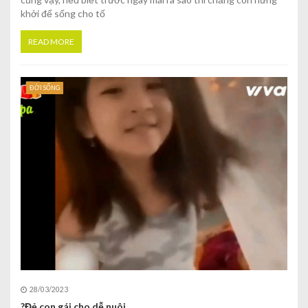
khởi để sống cho tố
READ MORE
ĐỜI SỐNG
28/03/2023
?Đẻ con gái cho dễ nuôi