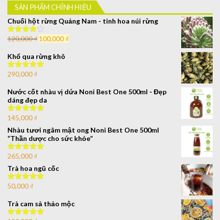
SẢN PHẨM CHÍNH HIỆU
Chuối hột rừng Quảng Nam - tinh hoa núi rừng
120,000
₫
100,000
₫
Được xếp
hạng
4.00
5 sao
Khổ qua rừng khô
290,000
₫
Được xếp
hạng
5.00
5
sao
Nước cốt nhàu vị dứa Noni Best One 500ml - Đẹp
dáng đẹp da
145,000
₫
Được xếp
hạng
5.00
5
Nhàu tươi ngâm mật ong Noni Best One 500ml
sao
“Thần dược cho sức khỏe”
265,000
₫
Được xếp
hạng
5.00
5
Trà hoa ngũ cốc
sao
50,000
₫
Được xếp
hạng
5.00
5
sao
Trà cam sả thảo mộc