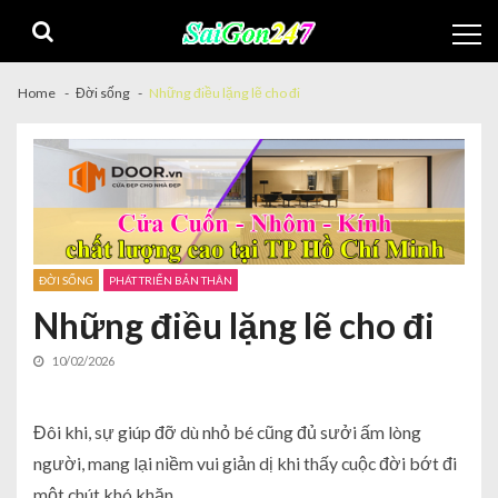
Home
Đời sống
Những điều lặng lẽ cho đi
ĐỜI SỐNG
PHÁT TRIỂN BẢN THÂN
Những điều lặng lẽ cho đi
10/02/2026
Đôi khi, sự giúp đỡ dù nhỏ bé cũng đủ sưởi ấm lòng
người, mang lại niềm vui giản dị khi thấy cuộc đời bớt đi
một chút khó khăn.