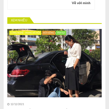
Về với mình
XEM NHIỀU
CÔNG NGHỆ - MẠNG XÃ HỘI
ĐỜI SỐNG
TÂM SỰ
12/12/2021