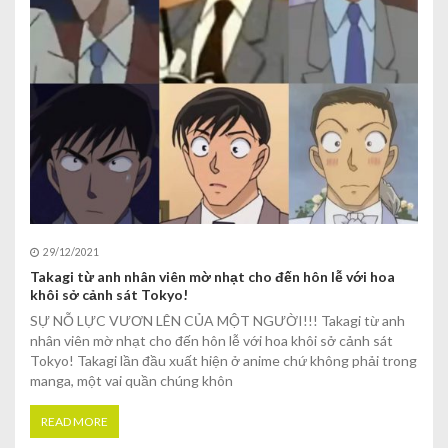
29/12/2021
Takagi từ anh nhân viên mờ nhạt cho đến hôn lễ với hoa
khôi sở cảnh sát Tokyo!
SỰ NỖ LỰC VƯƠN LÊN CỦA MỘT NGƯỜI!!! Takagi từ anh
nhân viên mờ nhạt cho đến hôn lễ với hoa khôi sở cảnh sát
Tokyo! Takagi lần đầu xuất hiện ở anime chứ không phải trong
manga, một vai quần chúng khôn
READ MORE