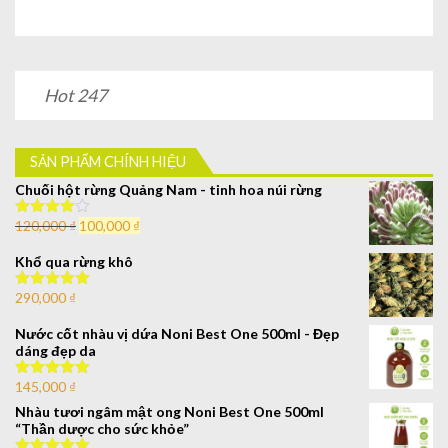
Hot 247
SẢN PHẨM CHÍNH HIỆU
Chuối hột rừng Quảng Nam - tinh hoa núi rừng
120,000
₫
100,000
₫
Được xếp
hạng
4.00
5 sao
Khổ qua rừng khô
290,000
₫
Được xếp
hạng
5.00
5
sao
Nước cốt nhàu vị dứa Noni Best One 500ml - Đẹp
dáng đẹp da
145,000
₫
Được xếp
hạng
5.00
5
Nhàu tươi ngâm mật ong Noni Best One 500ml
sao
“Thần dược cho sức khỏe”