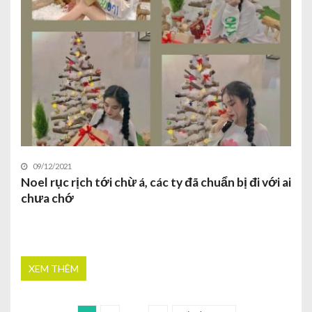
09/12/2021
Noel rục rịch tới chừ á, các ty đã chuẩn bị đi với ai
chưa chớ
XEM THÊM
…