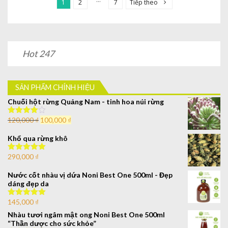
1
2
7
Tiếp theo
Hot 247
SẢN PHẨM CHÍNH HIỆU
Chuối hột rừng Quảng Nam - tinh hoa núi rừng
120,000
₫
100,000
₫
Được xếp
hạng
4.00
5 sao
Khổ qua rừng khô
290,000
₫
Được xếp
hạng
5.00
5
sao
Nước cốt nhàu vị dứa Noni Best One 500ml - Đẹp
dáng đẹp da
145,000
₫
Được xếp
hạng
5.00
5
Nhàu tươi ngâm mật ong Noni Best One 500ml
sao
“Thần dược cho sức khỏe”