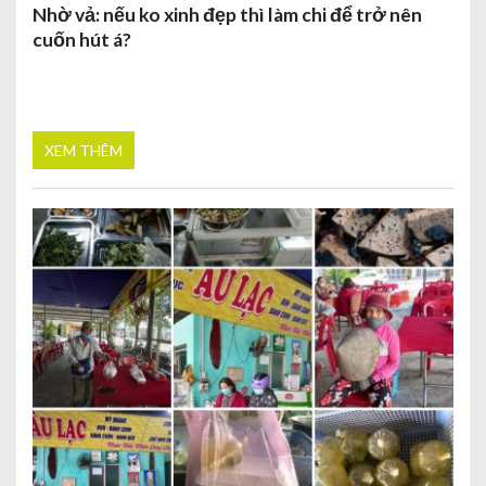
Nhờ vả: nếu ko xinh đẹp thì làm chi để trở nên
cuốn hút á?
XEM THÊM