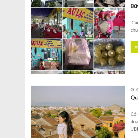
Bữ
Các
chư
X
Qu
Có 
doa
UBN