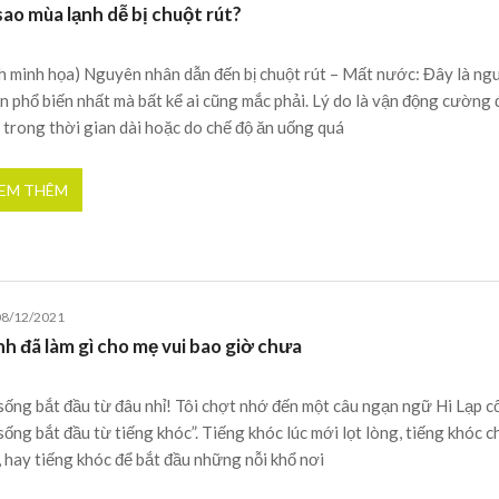
sao mùa lạnh dễ bị chuột rút?
h minh họa) Nguyên nhân dẫn đến bị chuột rút – Mất nước: Đây là ng
n phổ biến nhất mà bất kể ai cũng mắc phải. Lý do là vận động cường 
 trong thời gian dài hoặc do chế độ ăn uống quá
EM THÊM
08/12/2021
h đã làm gì cho mẹ vui bao giờ chưa
sống bắt đầu từ đâu nhỉ! Tôi chợt nhớ đến một câu ngạn ngữ Hi Lạp cổ
sống bắt đầu từ tiếng khóc”. Tiếng khóc lúc mới lọt lòng, tiếng khóc 
, hay tiếng khóc để bắt đầu những nỗi khổ nơi