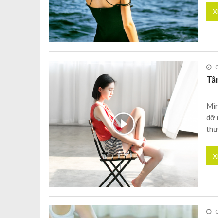
X
Tâ
Mìn
dỡ 
thư
X