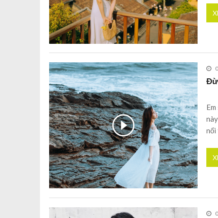
X
Đừ
Em 
này
nổi
X