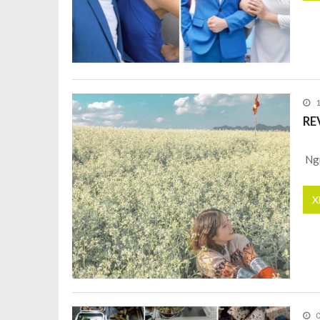
RE
Ng
X