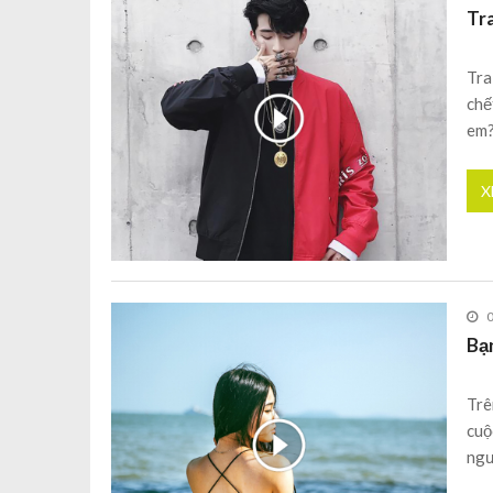
Tra
Tra
chế
em?
X
Bạ
Trê
cuộ
ngư