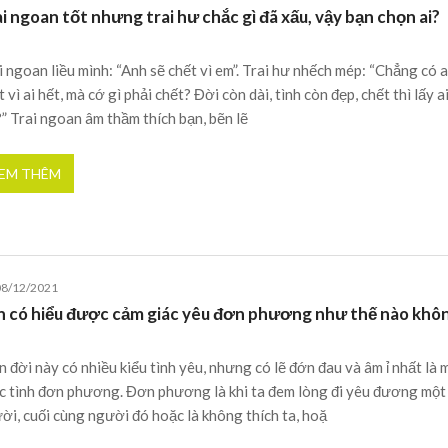
i ngoan tốt nhưng trai hư chắc gì đã xấu, vậy bạn chọn ai?
i ngoan liều mình: “Anh sẽ chết vì em”. Trai hư nhếch mép: “Chẳng có a
t vì ai hết, mà cớ gì phải chết? Đời còn dài, tình còn đẹp, chết thì lấy a
” Trai ngoan âm thầm thích bạn, bẽn lẽ
EM THÊM
08/12/2021
n có hiểu được cảm giác yêu đơn phương như thế nào khô
n đời này có nhiều kiểu tình yêu, nhưng có lẽ đớn đau và âm ỉ nhất là 
c tình đơn phương. Đơn phương là khi ta đem lòng đi yêu đương một
ời, cuối cùng người đó hoặc là không thích ta, hoặ