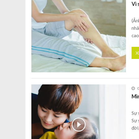
Vì 
(Ản
nhâ
cao
X
Mìn
Sự 
Sự 
đời