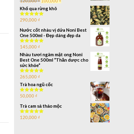
120,000
₫
100,000
₫
Được
xếp hạng
Khổ qua rừng khô
4.00
5
sao
290,000
₫
Được xếp
hạng
5.00
5 sao
Nước cốt nhàu vị dứa Noni Best
One 500ml - Đẹp dáng đẹp da
145,000
₫
Được xếp
hạng
5.00
Nhàu tươi ngâm mật ong Noni
5 sao
Best One 500ml “Thần dược cho
sức khỏe”
265,000
₫
Được xếp
hạng
5.00
Trà hoa ngũ cốc
5 sao
50,000
₫
Được xếp
hạng
5.00
5 sao
Trà cam sả thảo mộc
120,000
₫
Được xếp
hạng
5.00
5 sao