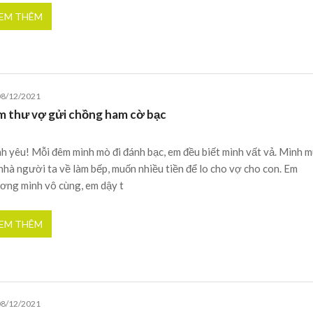
EM THÊM
08/12/2021
m thư vợ gửi chồng ham cờ bạc
h yêu! Mỗi đêm mình mò đi đánh bạc, em đều biết mình vất vả. Mình 
nhà người ta về làm bếp, muốn nhiều tiền để lo cho vợ cho con. Em
ơng mình vô cùng, em dậy t
EM THÊM
08/12/2021