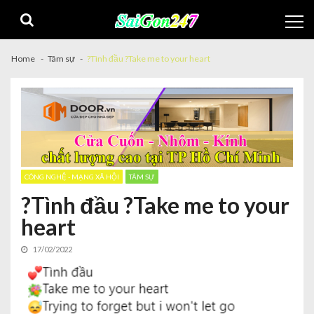
Home
Tâm sự
?Tình đầu ?Take me to your heart
CÔNG NGHỆ - MẠNG XÃ HỘI
TÂM SỰ
?Tình đầu ?Take me to your
heart
17/02/2022