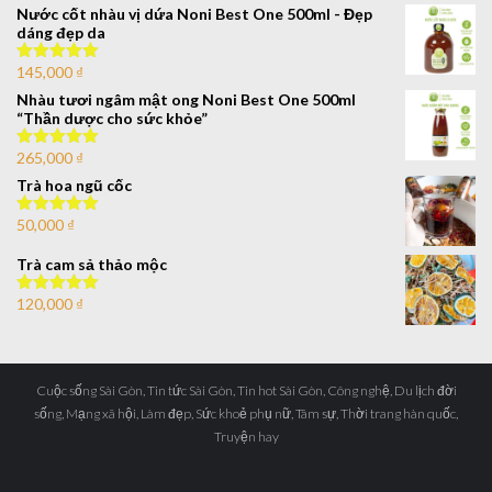
sao
Nước cốt nhàu vị dứa Noni Best One 500ml - Đẹp
dáng đẹp da
145,000
₫
Được xếp
hạng
5.00
5
Nhàu tươi ngâm mật ong Noni Best One 500ml
sao
“Thần dược cho sức khỏe”
265,000
₫
Được xếp
hạng
5.00
5
Trà hoa ngũ cốc
sao
50,000
₫
Được xếp
hạng
5.00
5
sao
Trà cam sả thảo mộc
120,000
₫
Được xếp
hạng
5.00
5
sao
Cuộc sống Sài Gòn, Tin tức Sài Gòn, Tin hot Sài Gòn, Công nghệ, Du lịch đời
sống, Mạng xã hội, Làm đẹp, Sức khoẻ phụ nữ, Tâm sự, Thời trang hàn quốc,
Truyện hay