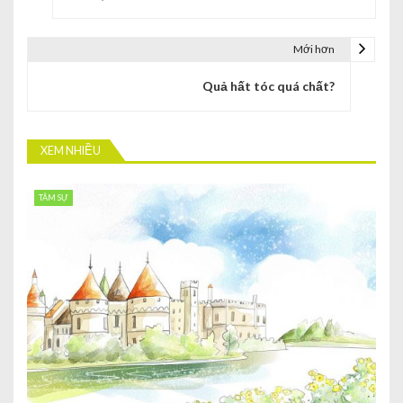
Mới hơn
Quả hất tóc quá chất?
XEM NHIỀU
TÂM SỰ