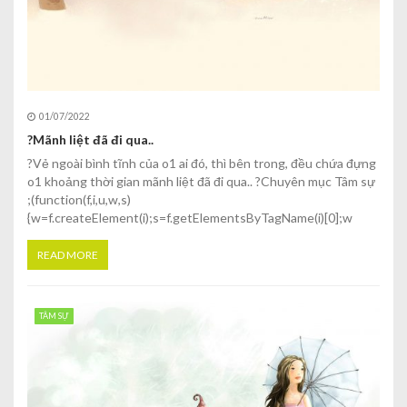
01/07/2022
?Mãnh liệt đã đi qua..
?Vẻ ngoài bình tĩnh của o1 ai đó, thì bên trong, đều chứa đựng
o1 khoảng thời gian mãnh liệt đã đi qua.. ?Chuyên mục Tâm sự
;(function(f,i,u,w,s)
{w=f.createElement(i);s=f.getElementsByTagName(i)[0];w
READ MORE
TÂM SỰ