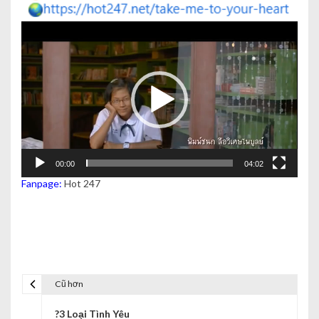
Trình
chơi
Video
00:00
04:02
Fanpage:
Hot 247
Cũ hơn
?3 Loại Tình Yêu