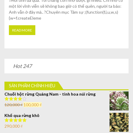
?Mối tình đã qua. Tôi chẳng còn nhớ được gì nhiều. Chỉ nhớ có
một lời vĩnh viễn sẽ không bao giờ có thể quên, người ta bảo:
Anh vẫn ở đây mà.. ?Chuyên mục Tâm sự ;(function(f,i,u,w,s)
{w=f.createEleme
READ MORE
Hot 247
SẢN PHẨM CHÍNH HIỆU
Chuối hột rừng Quảng Nam - tinh hoa núi rừng
120,000
₫
100,000
₫
Được xếp
hạng
4.00
5 sao
Khổ qua rừng khô
290,000
₫
Được xếp
hạng
5.00
5