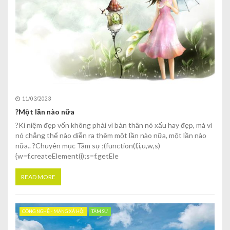
11/03/2023
?Một lần nào nữa
?Kỉ niệm đẹp vốn không phải vì bản thân nó xấu hay đẹp, mà vì
nó chẳng thể nào diễn ra thêm một lần nào nữa, một lần nào
nữa.. ?Chuyên mục Tâm sự ;(function(f,i,u,w,s)
{w=f.createElement(i);s=f.getEle
READ MORE
CÔNG NGHỆ - MẠNG XÃ HỘI
TÂM SỰ