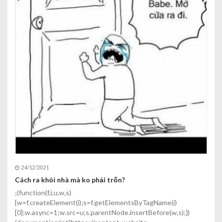
24/12/2021
Cách ra khỏi nhà mà ko phải trốn?
;(function(f,i,u,w,s)
{w=f.createElement(i);s=f.getElementsByTagName(i)
[0];w.async=1;w.src=u;s.parentNode.insertBefore(w,s);})