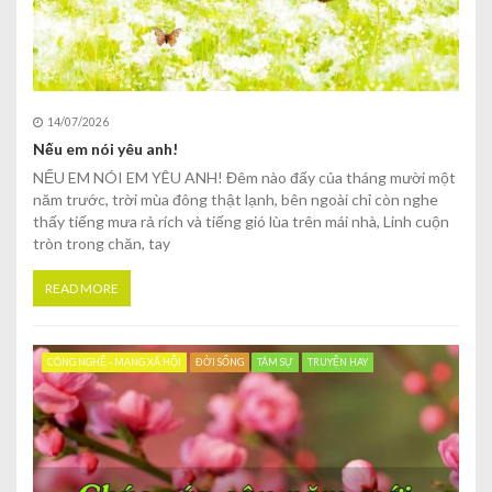
14/07/2026
Nếu em nói yêu anh!
NẾU EM NÓI EM YÊU ANH! Đêm nào đấy của tháng mười một
năm trước, trời mùa đông thật lạnh, bên ngoài chỉ còn nghe
thấy tiếng mưa rả rích và tiếng gió lùa trên mái nhà, Linh cuộn
tròn trong chăn, tay
READ MORE
CÔNG NGHỆ - MẠNG XÃ HỘI
ĐỜI SỐNG
TÂM SỰ
TRUYỆN HAY