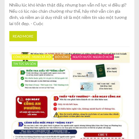
Nhiều lúc khó khăn thật đấy, nhưng bạn vẫn nổ lực vì điều gì?
Nếu có lúc nào chán chường như thế, hãy nhớ vẫn còn gia
đình, và niềm an ủi duy nhất sẽ là một niềm tin vào một tương
lai tốt đẹp. - Cuộc
READ MORE
CÔNG NGHỆ - MẠNG XÃ HỘI
ĐỜI SỐNG
NGƯỜI NƯỚC NGOÀI Ở HCM
TIN TỨC SÀI GÒN