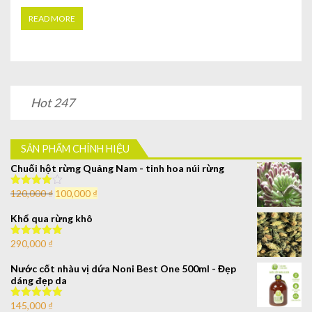
READ MORE
Hot 247
SẢN PHẨM CHÍNH HIỆU
Chuối hột rừng Quảng Nam - tinh hoa núi rừng
120,000
₫
100,000
₫
Được xếp
hạng
4.00
5 sao
Khổ qua rừng khô
290,000
₫
Được xếp
hạng
5.00
5
sao
Nước cốt nhàu vị dứa Noni Best One 500ml - Đẹp
dáng đẹp da
145,000
₫
Được xếp