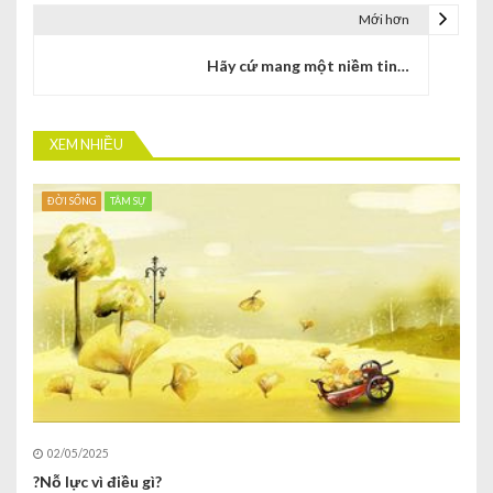
Mới hơn
Hãy cứ mang một niềm tin…
XEM NHIỀU
ĐỜI SỐNG
TÂM SỰ
02/05/2025
?Nỗ lực vì điều gì?