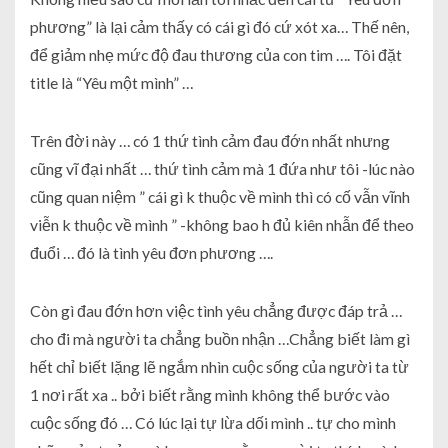
phương” là lại cảm thấy có cái gì đó cứ xót xa… Thế nên,
để giảm nhẹ mức độ đau thương của con tim …. Tôi đặt
title là “Yêu một mình” …
Trên đời này … có 1 thứ tình cảm đau đớn nhất nhưng
cũng vĩ đại nhất … thứ tình cảm mà 1 đứa như tôi -lúc nào
cũng quan niệm ” cái gì k thuộc về mình thì có cố vẫn vĩnh
viễn k thuộc về mình ” -không bao h đủ kiên nhẫn để theo
đuổi … đó là tình yêu đơn phương ….
Còn gì đau đớn hơn việc tình yêu chẳng được đáp trả …
cho đi mà người ta chẳng buồn nhận …Chẳng biết làm gì
hết chỉ biết lặng lẽ ngắm nhìn cuộc sống của người ta từ
1 nơi rất xa .. bởi biết rằng mình không thể bước vào
cuộc sống đó … Có lúc lại tự lừa dối mình .. tự cho mình