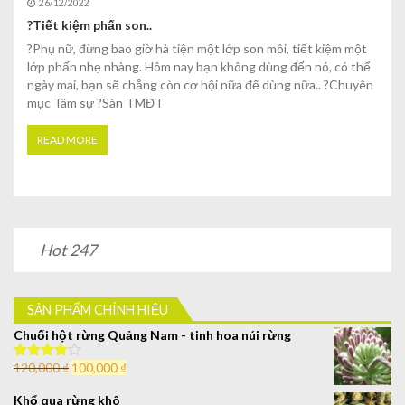
26/12/2022
?Tiết kiệm phấn son..
?Phụ nữ, đừng bao giờ hà tiện một lớp son môi, tiết kiệm một
lớp phấn nhẹ nhàng. Hôm nay bạn không dùng đến nó, có thể
ngày mai, bạn sẽ chẳng còn cơ hội nữa để dùng nữa.. ?Chuyên
mục Tâm sự ?Sàn TMĐT
READ MORE
Hot 247
SẢN PHẨM CHÍNH HIỆU
Chuối hột rừng Quảng Nam - tinh hoa núi rừng
120,000
₫
100,000
₫
Được xếp
hạng
4.00
5 sao
Khổ qua rừng khô