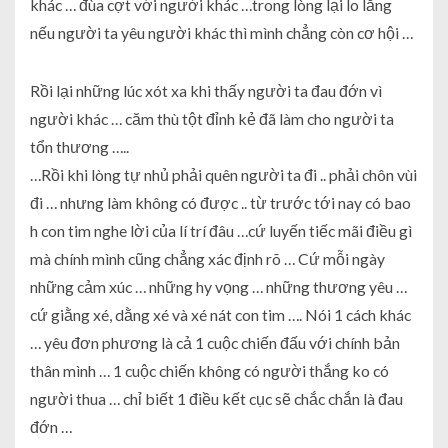
khác … đùa cợt với người khác …trong lòng lại lo lắng
nếu người ta yêu người khác thì mình chẳng còn cơ hội …
Rồi lại những lúc xót xa khi thấy người ta đau đớn vì
người khác … căm thù tột đỉnh kẻ đã làm cho người ta
tổn thương …..
…Rồi khi lòng tự nhủ phải quên người ta đi .. phải chôn vùi
đi … nhưng làm không có được .. từ trước tới nay có bao
h con tim nghe lời của lí trí đâu …cứ luyến tiếc mãi điều gì
mà chính mình cũng chẳng xác định rõ … Cứ mỗi ngày
những cảm xúc … những hy vọng … những thương yêu …
cứ giằng xé, dằng xé và xé nát con tim …. Nói 1 cách khác
… yêu đơn phương là cả 1 cuộc chiến đấu với chính bản
thân mình … 1 cuộc chiến không có người thắng ko có
người thua … chỉ biết 1 điều kết cục sẽ chắc chắn là đau
đớn …