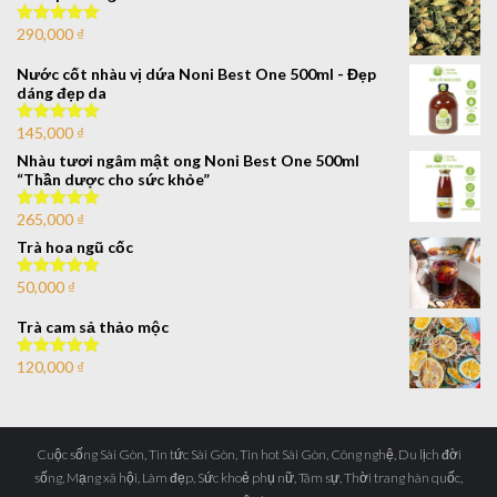
290,000
₫
Được xếp
hạng
5.00
5
sao
Nước cốt nhàu vị dứa Noni Best One 500ml - Đẹp
dáng đẹp da
145,000
₫
Được xếp
hạng
5.00
5
Nhàu tươi ngâm mật ong Noni Best One 500ml
sao
“Thần dược cho sức khỏe”
265,000
₫
Được xếp
hạng
5.00
5
Trà hoa ngũ cốc
sao
50,000
₫
Được xếp
hạng
5.00
5
sao
Trà cam sả thảo mộc
120,000
₫
Được xếp
hạng
5.00
5
sao
Cuộc sống Sài Gòn, Tin tức Sài Gòn, Tin hot Sài Gòn, Công nghệ, Du lịch đời
sống, Mạng xã hội, Làm đẹp, Sức khoẻ phụ nữ, Tâm sự, Thời trang hàn quốc,