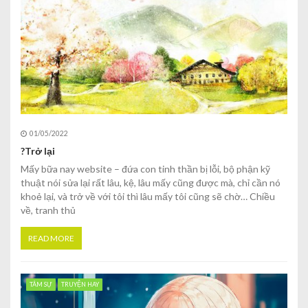
01/05/2022
?Trở lại
Mấy bữa nay website – đứa con tinh thần bị lỗi, bộ phận kỹ
thuật nói sửa lại rất lâu, kệ, lâu mấy cũng được mà, chỉ cần nó
khoẻ lại, và trở về với tôi thì lâu mấy tôi cũng sẽ chờ… Chiều
về, tranh thủ
READ MORE
TÂM SỰ
TRUYỆN HAY