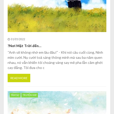
01/05/2022
?Nơi Mặt Trời đến…
“Anh sẽ không nhớ em lâu đâu!” - Khi nói câu cuối cùng, Ninh
mỉm cười. Nụ cười toả sáng thông minh mà sau ba năm quen
nhau, nó vẫn khiến tôi choáng váng say mê pha lẫn căm ghét
cay đắng. Tôi đưa cho c
READ MORE
TÂM SỰ
TRUYỆN HAY