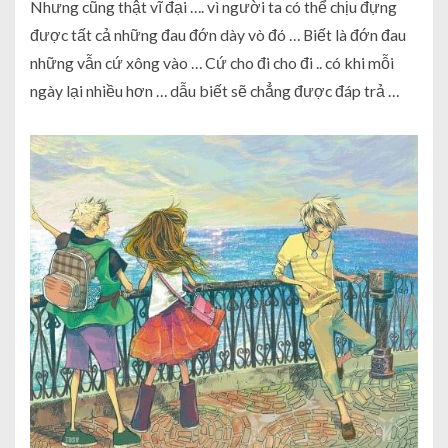
Nhưng cũng thật vĩ đại …. vì người ta có thể chịu đựng
được tất cả những đau đớn dày vò đó … Biết là đớn đau
những vẫn cứ xông vào … Cứ cho đi cho đi .. có khi mỗi
ngày lại nhiều hơn … dẫu biết sẽ chẳng được đáp trả …