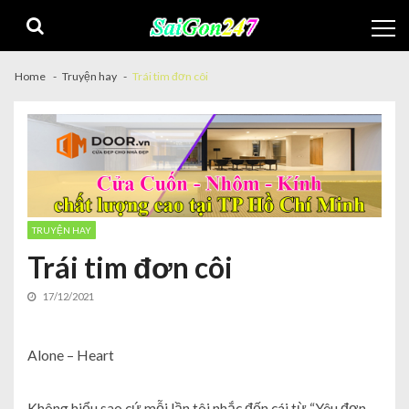
Home
Truyện hay
Trái tim đơn côi
TRUYỆN HAY
Trái tim đơn côi
17/12/2021
Alone – Heart
Không hiểu sao cứ mỗi lần tôi nhắc đến cái từ “Yêu đơn