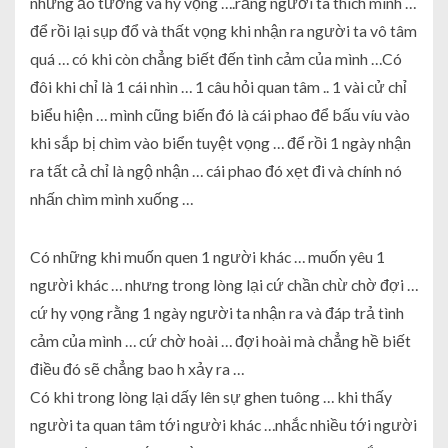
những ảo tưởng và hy vọng ….rằng người ta thích mình …
để rồi lại sụp đổ và thất vọng khi nhận ra người ta vô tâm
quá … có khi còn chẳng biết đến tình cảm của mình …Có
đôi khi chỉ là 1 cái nhìn … 1 câu hỏi quan tâm .. 1 vài cử chỉ
biểu hiện … mình cũng biến đó là cái phao để bấu víu vào
khi sắp bị chìm vào biển tuyệt vọng … để rồi 1 ngày nhận
ra tất cả chỉ là ngộ nhận … cái phao đó xẹt đi và chính nó
nhấn chìm mình xuống …
Có những khi muốn quen 1 người khác … muốn yêu 1
người khác … nhưng trong lòng lại cứ chần chừ chờ đợi …
cứ hy vọng rằng 1 ngày người ta nhận ra và đáp trả tình
cảm của mình … cứ chờ hoài … đợi hoài mà chẳng hề biết
điều đó sẽ chẳng bao h xảy ra …
Có khi trong lòng lại dấy lên sự ghen tuông … khi thấy
người ta quan tâm tới người khác …nhắc nhiều tới người