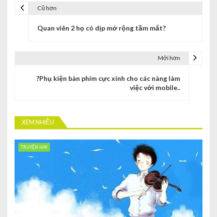
Cũ hơn
Quan viên 2 họ có dịp mở rộng tầm mắt?
Mới hơn
?Phụ kiện bàn phím cực xinh cho các nàng làm
việc với mobile..
XEM NHIỀU
TRUYỆN HAY