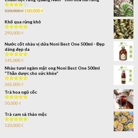
120,000
₫
100,000
₫
Được xếp
hạng
4.00
5 sao
Khổ qua rừng khô
290,000
₫
Được xếp
hạng
5.00
5
sao
Nước cốt nhàu vị dứa Noni Best One 500ml - Đẹp
dáng đẹp da
145,000
₫
Được xếp
hạng
5.00
5
Nhàu tươi ngâm mật ong Noni Best One 500ml
sao
“Thần dược cho sức khỏe”
265,000
₫
Được xếp
hạng
5.00
5
Trà hoa ngũ cốc
sao
50,000
₫
Được xếp
hạng
5.00
5
sao
Trà cam sả thảo mộc
120,000
₫
Được xếp
hạng
5.00
5
sao