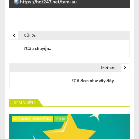
Cũ hơn
?Câu chuyện..
Mới hơn
?Cô đơn như vậy đấy..
XEM NHIỀU
CÔNG NGHỆ - MẠNG XÃ HỘI
TÂM SỰ