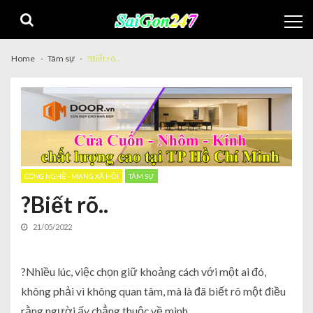
Home
Tâm sự
?Biết rõ..
CÔNG NGHỆ - MẠNG XÃ HỘI
TÂM SỰ
?Biết rõ..
21/05/2022
?Nhiều lúc, việc chọn giữ khoảng cách với một ai đó,
không phải vì không quan tâm, mà là đã biết rõ một điều
rằng người ấy chẳng thuộc về mình..