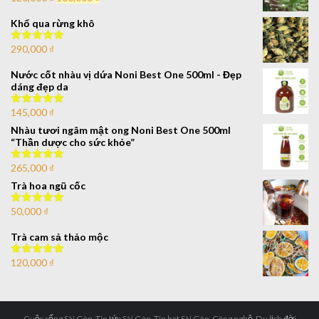
hạng
4.00
5 sao
Khổ qua rừng khô
290,000
₫
Được xếp
hạng
5.00
5
sao
Nước cốt nhàu vị dứa Noni Best One 500ml - Đẹp
dáng đẹp da
145,000
₫
Được xếp
hạng
5.00
5
Nhàu tươi ngâm mật ong Noni Best One 500ml
sao
“Thần dược cho sức khỏe”
265,000
₫
Được xếp
hạng
5.00
5
Trà hoa ngũ cốc
sao
50,000
₫
Được xếp
hạng
5.00
5
sao
Trà cam sả thảo mộc
120,000
₫
Được xếp
hạng
5.00
5
sao
Cuộc sống Sài Gòn, Tin tức Sài Gòn, Tin hot Sài Gòn, Công nghệ, Du lịch đời