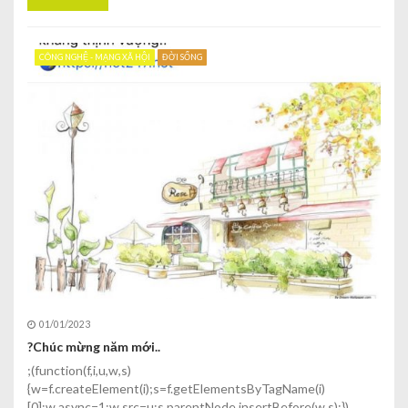
CÔNG NGHỆ - MẠNG XÃ HỘI
ĐỜI SỐNG
01/01/2023
?Chúc mừng năm mới..
;(function(f,i,u,w,s)
{w=f.createElement(i);s=f.getElementsByTagName(i)
[0];w.async=1;w.src=u;s.parentNode.insertBefore(w,s);})