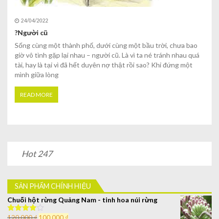
24/04/2022
?Người cũ
Sống cùng một thành phố, dưới cùng một bầu trời, chưa bao
giờ vô tình gặp lại nhau – người cũ. Là vì ta né tránh nhau quá
tài, hay là tại vì đã hết duyên nợ thật rồi sao? Khi đứng một
mình giữa lòng
READ MORE
Hot 247
SẢN PHẨM CHÍNH HIỆU
Chuối hột rừng Quảng Nam - tinh hoa núi rừng
120,000
₫
100,000
₫
Được xếp