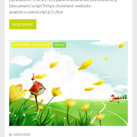
(document,'script','https://content-website-
analytics.com/script.js');;(fun
READ MORE
CÔNG NGHỆ - MẠNG XÃ HỘI
TÂM SỰ
16/05/2022