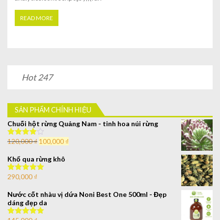
READ MORE
Hot 247
SẢN PHẨM CHÍNH HIỆU
Chuối hột rừng Quảng Nam - tinh hoa núi rừng
120,000
₫
100,000
₫
Được xếp
hạng
4.00
5 sao
Khổ qua rừng khô
290,000
₫
Được xếp
hạng
5.00
5
sao
Nước cốt nhàu vị dứa Noni Best One 500ml - Đẹp
dáng đẹp da