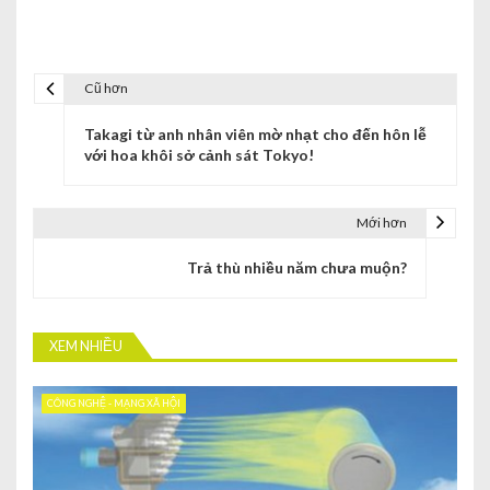
Cũ hơn
Takagi từ anh nhân viên mờ nhạt cho đến hôn lễ
với hoa khôi sở cảnh sát Tokyo!
Mới hơn
Trả thù nhiều năm chưa muộn?
XEM NHIỀU
CÔNG NGHỆ - MẠNG XÃ HỘI