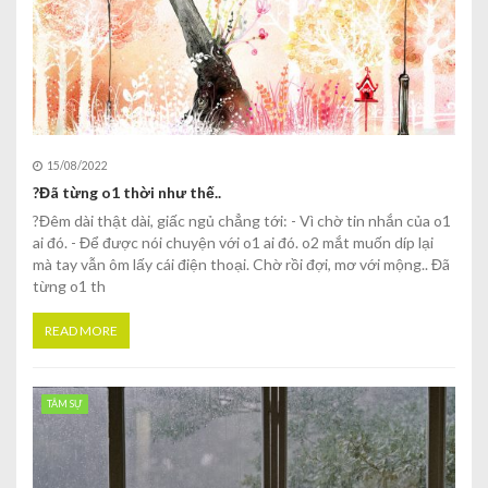
15/08/2022
?Đã từng o1 thời như thế..
?Đêm dài thật dài, giấc ngủ chẳng tới: - Vì chờ tin nhắn của o1
ai đó. - Để được nói chuyện với o1 ai đó. o2 mắt muốn díp lại
mà tay vẫn ôm lấy cái điện thoại. Chờ rồi đợi, mơ với mộng.. Đã
từng o1 th
READ MORE
TÂM SỰ