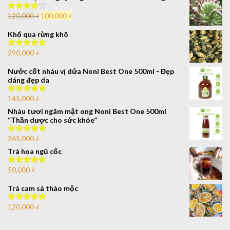
120,000
₫
100,000
₫
Được xếp
hạng
4.00
5 sao
Khổ qua rừng khô
290,000
₫
Được xếp
hạng
5.00
5
sao
Nước cốt nhàu vị dứa Noni Best One 500ml - Đẹp
dáng đẹp da
145,000
₫
Được xếp
hạng
5.00
5
Nhàu tươi ngâm mật ong Noni Best One 500ml
sao
“Thần dược cho sức khỏe”
265,000
₫
Được xếp
hạng
5.00
5
Trà hoa ngũ cốc
sao
50,000
₫
Được xếp
hạng
5.00
5
sao
Trà cam sả thảo mộc
120,000
₫
Được xếp
hạng
5.00
5
sao