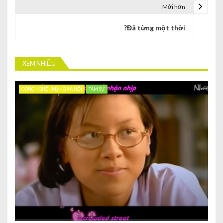
Mới hơn
?Đã từng một thời
XEM NHIỀU
CÔNG NGHỆ - MẠNG XÃ HỘI
TÂM SỰ