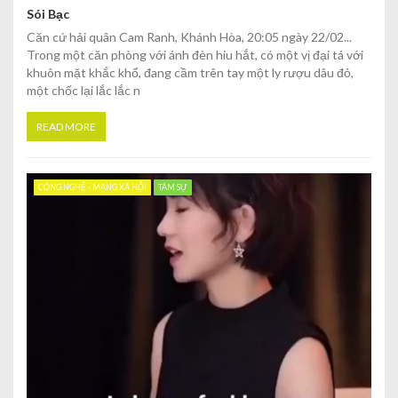
Sói Bạc
Căn cứ hải quân Cam Ranh, Khánh Hòa, 20:05 ngày 22/02...
Trong một căn phòng với ánh đèn hiu hắt, có một vị đại tá với
khuôn mặt khắc khổ, đang cầm trên tay một ly rượu dâu đỏ,
một chốc lại lắc lắc n
READ MORE
CÔNG NGHỆ - MẠNG XÃ HỘI
TÂM SỰ