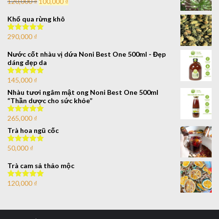
120,000
₫
100,000
₫
Được xếp
hạng
4.00
5 sao
Khổ qua rừng khô
290,000
₫
Được xếp
hạng
5.00
5
sao
Nước cốt nhàu vị dứa Noni Best One 500ml - Đẹp
dáng đẹp da
145,000
₫
Được xếp
hạng
5.00
5
Nhàu tươi ngâm mật ong Noni Best One 500ml
sao
“Thần dược cho sức khỏe”
265,000
₫
Được xếp
hạng
5.00
5
Trà hoa ngũ cốc
sao
50,000
₫
Được xếp
hạng
5.00
5
sao
Trà cam sả thảo mộc
120,000
₫
Được xếp
hạng
5.00
5
sao