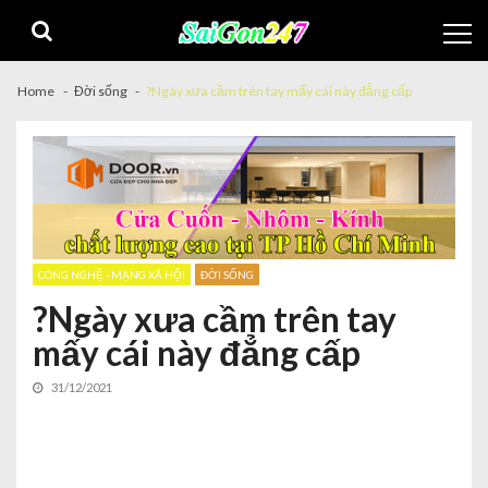
Home
Đời sống
?Ngày xưa cầm trên tay mấy cái này đẳng cấp
CÔNG NGHỆ - MẠNG XÃ HỘI
ĐỜI SỐNG
?Ngày xưa cầm trên tay
mấy cái này đẳng cấp
31/12/2021