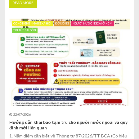
READ MORE
CÔNG NGHỆ - MẠNG XÃ HỘI
ĐỜI SỐNG
NGƯỜI NƯỚC NGOÀI Ở HCM
TIN TỨC SÀI GÒN
22/07/2026
Hướng dẫn khai báo tạm trú cho người nước ngoài và quy
định mới liên quan
1. Năm điểm cần biết về Thông tư 87/2026/TT-BCA (Có hiệu